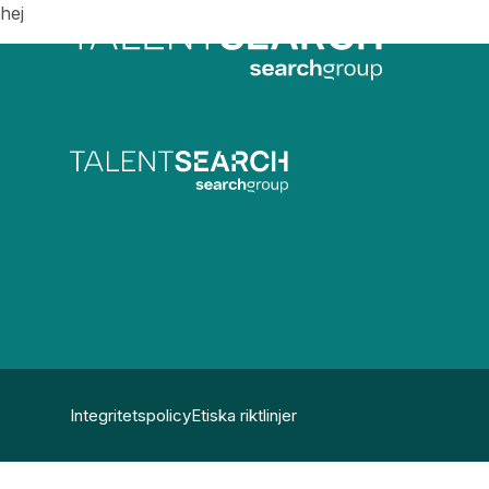
hej
Integritetspolicy
Etiska riktlinjer