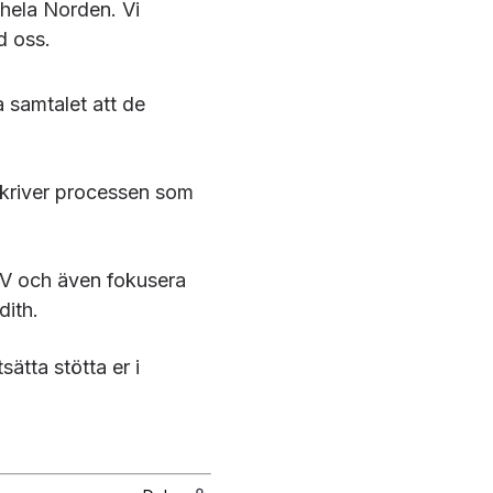
 hela Norden. Vi
d oss.
a samtalet att de
eskriver processen som
CV och även fokusera
dith.
ätta stötta er i