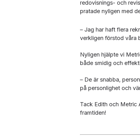
redovisnings- och revi
pratade nyligen med de
– Jag har haft flera rek
verkligen förstod våra 
Nyligen hjälpte vi Metr
både smidig och effekti
– De är snabba, perso
på personlighet och vä
Tack Edith och Metric Ac
framtiden!