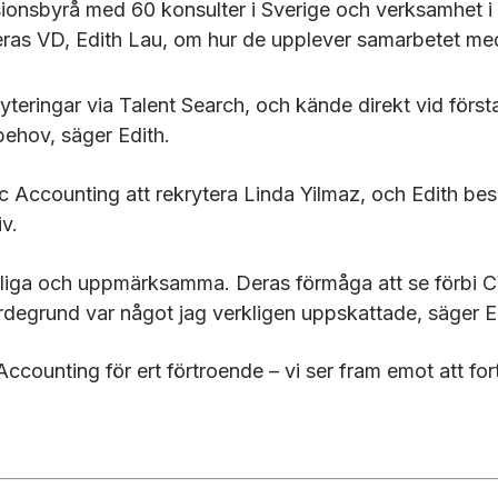
sionsbyrå med 60 konsulter i Sverige och verksamhet i
ras VD, Edith Lau, om hur de upplever samarbetet me
ryteringar via Talent Search, och kände direkt vid först
behov, säger Edith.
ic Accounting att rekrytera Linda Yilmaz, och Edith b
v.
nliga och uppmärksamma. Deras förmåga att se förbi 
rdegrund var något jag verkligen uppskattade, säger E
counting för ert förtroende – vi ser fram emot att forts