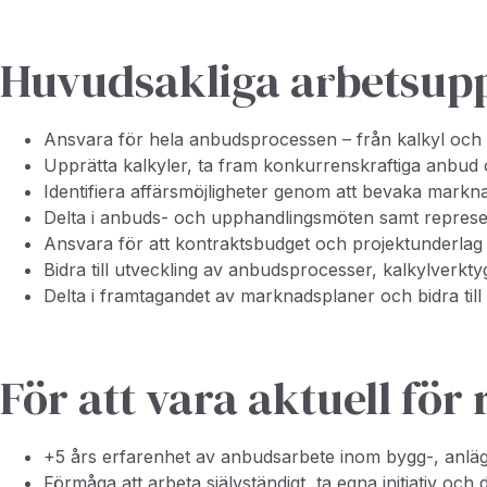
Huvudsakliga arbetsupp
Ansvara för hela anbudsprocessen – från kalkyl och a
Upprätta kalkyler, ta fram konkurrenskraftiga anbud o
Identifiera affärsmöjligheter genom att bevaka mark
Delta i anbuds- och upphandlingsmöten samt represen
Ansvara för att kontraktsbudget och projektunderlag 
Bidra till utveckling av anbudsprocesser, kalkylverktyg
Delta i framtagandet av marknadsplaner och bidra till 
För att vara aktuell för 
+5 års erfarenhet av anbudsarbete inom bygg-, anlä
Förmåga att arbeta självständigt, ta egna initiativ och d