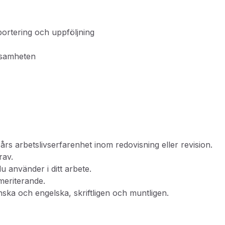
portering och uppföljning
ksamheten
års arbetslivserfarenhet inom redovisning eller revision.
krav.
u använder i ditt arbete.
 meriterande.
ska och engelska, skriftligen och muntligen.