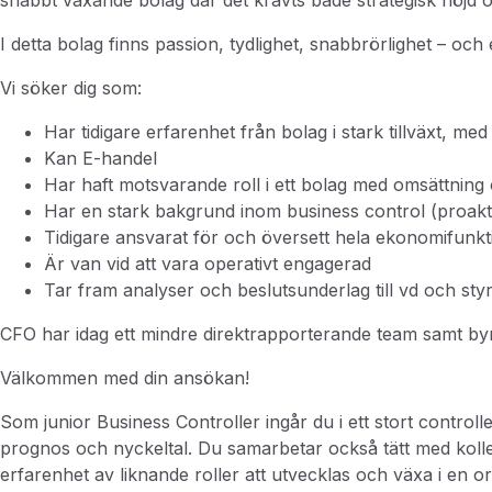
snabbt växande bolag där det krävts både strategisk höjd oc
I detta bolag finns passion, tydlighet, snabbrörlighet – och
Vi söker dig som:
Har tidigare erfarenhet från bolag i stark tillväxt, me
Kan E-handel
Har haft motsvarande roll i ett bolag med omsättnin
Har en stark bakgrund inom business control (proakt
Tidigare ansvarat för och översett hela ekonomifunkt
Är van vid att vara operativt engagerad
Tar fram analyser och beslutsunderlag till vd och styr
CFO har idag ett mindre direktrapporterande team samt by
Välkommen med din ansökan!
Som junior Business Controller ingår du i ett stort contr
prognos och nyckeltal. Du samarbetar också tätt med kolleg
erfarenhet av liknande roller att utvecklas och växa i en o