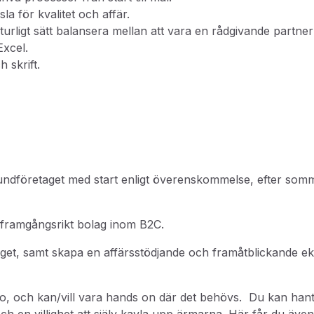
a för kvalitet och affär.
rligt sätt balansera mellan att vara en rådgivande partner 
Excel.
 skrift.
undföretaget med start enligt överenskommelse, efter somm
tt framgångsrikt bolag inom B2C.
aget, samt skapa en affärsstödjande och framåtblickande e
empo, och kan/vill vara hands on där det behövs. Du kan ha