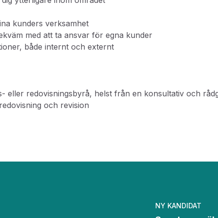
 dig ytterligare inom området
dina kunders verksamhet
 bekväm med att ta ansvar för egna kunder
tioner, både internt och externt
- eller redovisningsbyrå, helst från en konsultativ och råd
redovisning och revision
NY KANDIDAT