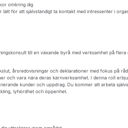
kor omkring dig
 lätt för att självständigt ta kontakt med intressenter i orga
sningskonsult till en växande byrå med verksamhet på flera 
okslut, årsredovisningar och deklarationer med fokus på rå
cher och vara nära deras kärnverksamhet.
I denna roll erbj
ierande kunder och uppdrag. Du kommer att arbeta självst
kling, lyhördhet och öppenhet.