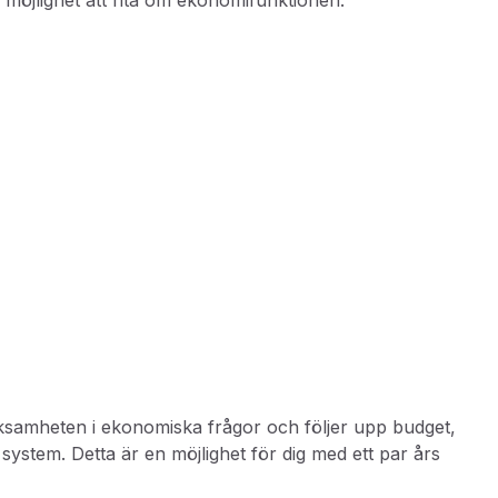
 möjlighet att rita om ekonomifunktionen.
erksamheten i ekonomiska frågor och följer upp budget,
ystem. Detta är en möjlighet för dig med ett par års