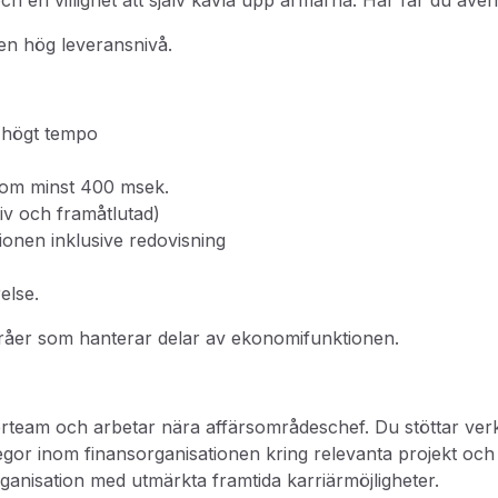
h en villighet att själv kavla upp ärmarna. Här får du även
 en hög leveransnivå.
d högt tempo
g om minst 400 msek.
iv och framåtlutad)
ionen inklusive redovisning
else.
råer som hanterar delar av ekonomifunktionen.
ollerteam och arbetar nära affärsområdeschef. Du stöttar v
or inom finansorganisationen kring relevanta projekt och s
rganisation med utmärkta framtida karriärmöjligheter.