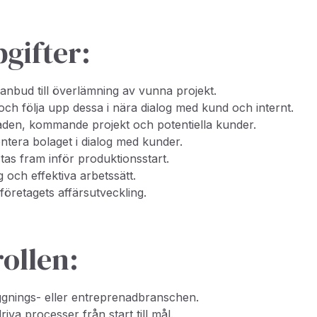
gifter:
nbud till överlämning av vunna projekt.
ch följa upp dessa i nära dialog med kund och internt.
naden, kommande projekt och potentiella kunder.
tera bolaget i dialog med kunder.
tas fram inför produktionsstart.
 och effektiva arbetssätt.
företagets affärsutveckling.
rollen:
ggnings- eller entreprenadbranschen.
riva processer från start till mål.