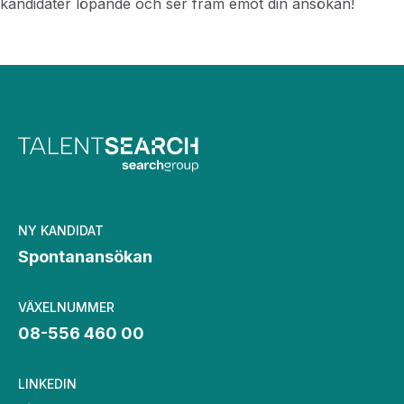
kandidater löpande och ser fram emot din ansökan!
NY KANDIDAT
Spontanansökan
VÄXELNUMMER
08-556 460 00
LINKEDIN