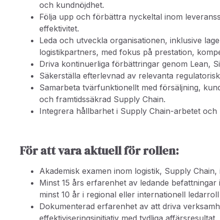
och kundnöjdhet.
Följa upp och förbättra nyckeltal inom leveranss
effektivitet.
Leda och utveckla organisationen, inklusive lag
logistikpartners, med fokus på prestation, kompe
Driva kontinuerliga förbättringar genom Lean, S
Säkerställa efterlevnad av relevanta regulatoris
Samarbeta tvärfunktionellt med försäljning, kund
och framtidssäkrad Supply Chain.
Integrera hållbarhet i Supply Chain-arbetet och
För att vara aktuell för rollen:
Akademisk examen inom logistik, Supply Chain, i
Minst 15 års erfarenhet av ledande befattningar 
minst 10 år i regional eller internationell ledarr
Dokumenterad erfarenhet av att driva verksamhe
effektiviseringsinitiativ med tydliga affärsresultat.