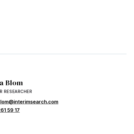
da Blom
R RESEARCHER
.blom@interimsearch.com
61 59 17