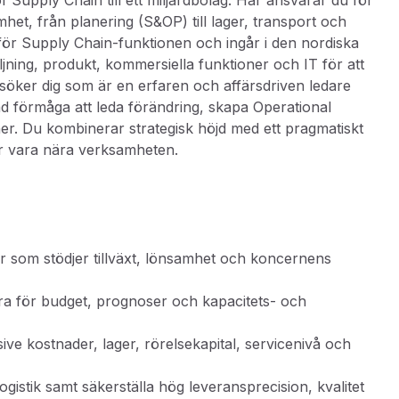
of Supply Chain till ett miljardbolag. Här ansvarar du för
het, från planering (S&OP) till lager, transport och
r för Supply Chain-funktionen och ingår i den nordiska
ning, produkt, kommersiella funktioner och IT för att
i söker dig som är en erfaren och affärsdriven ledare
förmåga att leda förändring, skapa Operational
r. Du kombinerar strategisk höjd med ett pragmatiskt
år vara nära verksamheten.
 som stödjer tillväxt, lönsamhet och koncernens
a för budget, prognoser och kapacitets- och
sive kostnader, lager, rörelsekapital, servicenivå och
istik samt säkerställa hög leveransprecision, kvalitet