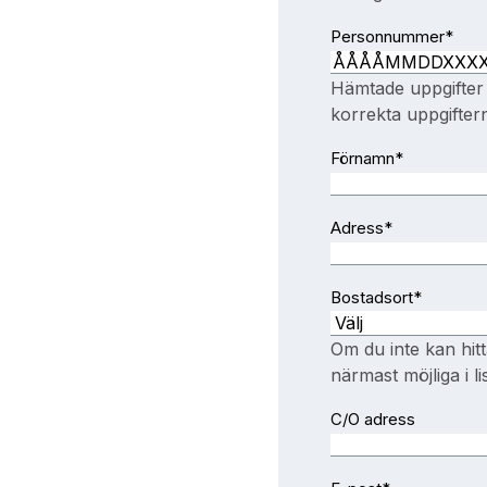
utländskt
Personnummer
*
personnummer
Hämtade uppgifter
korrekta uppgifter
Förnamn
*
Adress
*
Bostadsort
*
Om du inte kan hitt
närmast möjliga i li
C/O adress