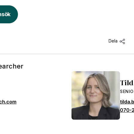
nsök
Dela
earcher
Til
SENIO
rch.com
tilda
070-2