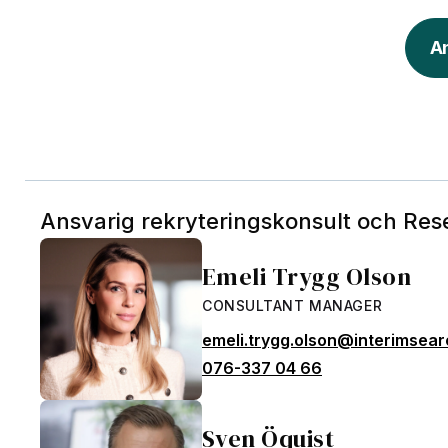
A
Ansvarig rekryteringskonsult och Res
Emeli Trygg Olson
CONSULTANT MANAGER
emeli.trygg.olson@interimsea
076-337 04 66
Sven Öquist