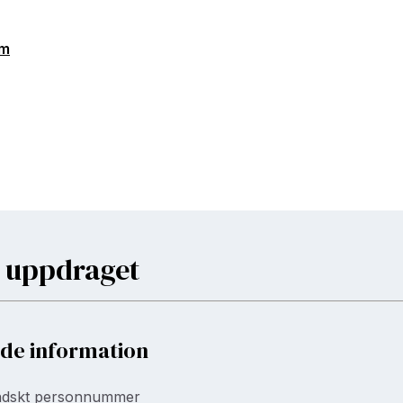
om
 uppdraget
de information
ändskt personnummer