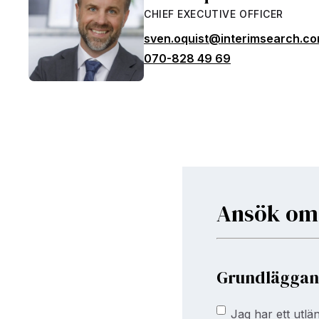
CHIEF EXECUTIVE OFFICER
sven.oquist@interimsearch.c
070-828 49 69
Ansök om
Grundläggan
Jag har ett
Jag har ett utl