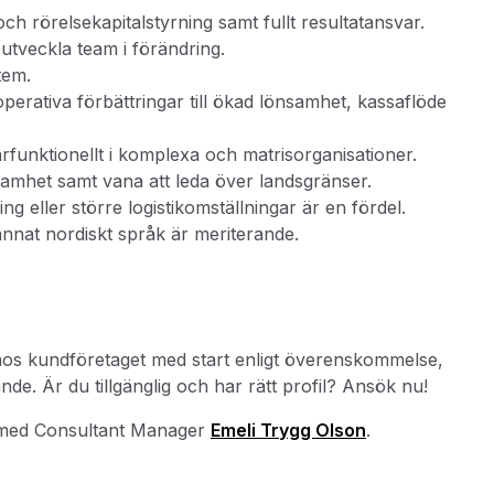
h rörelsekapitalstyrning samt fullt resultatansvar.
 utveckla team i förändring.
tem.
perativa förbättringar till ökad lönsamhet, kassaflöde
rfunktionellt i komplexa och matrisorganisationer.
ksamhet samt vana att leda över landsgränser.
ng eller större logistikomställningar
är en fördel.
 annat nordiskt språk är meriterande.
 hos kundföretaget med start enligt överenskommelse,
de. Är du tillgänglig och har rätt profil? Ansök nu!
med Consultant Manager
Emeli Trygg Olson
.