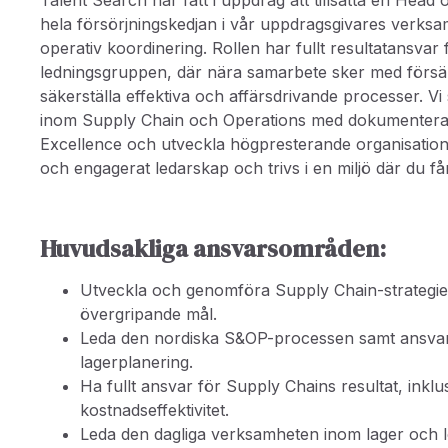
Talent Search har fått i uppdrag att tillsätta en Head 
hela försörjningskedjan i vår uppdragsgivares verksam
operativ koordinering. Rollen har fullt resultatansva
ledningsgruppen, där nära samarbete sker med försälj
säkerställa effektiva och affärsdrivande processer. V
inom Supply Chain och Operations med dokumenterad 
Excellence och utveckla högpresterande organisatione
och engagerat ledarskap och trivs i en miljö där du f
Huvudsakliga ansvarsområden:
Utveckla och genomföra Supply Chain-strategier
övergripande mål.
Leda den nordiska S&OP-processen samt ansvar
lagerplanering.
Ha fullt ansvar för Supply Chains resultat, inklu
kostnadseffektivitet.
Leda den dagliga verksamheten inom lager och log