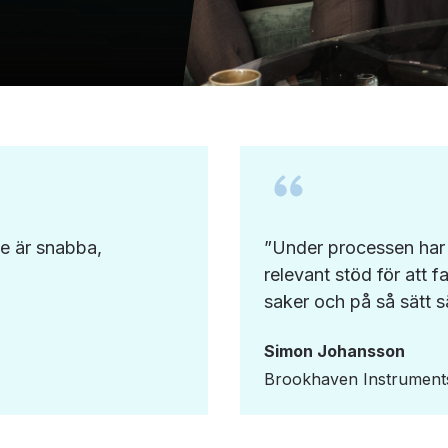
De är snabba,
”Under processen har v
relevant stöd för att f
saker och på så sätt sä
Simon Johansson
Brookhaven Instrument