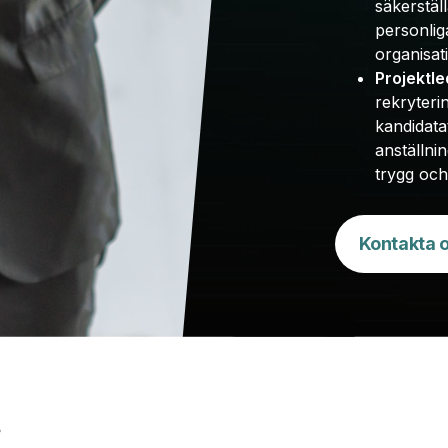
säkerstäl
personlig
organisat
Projektle
rekryteri
kandidatat
anställni
trygg och
Kontakta 
i