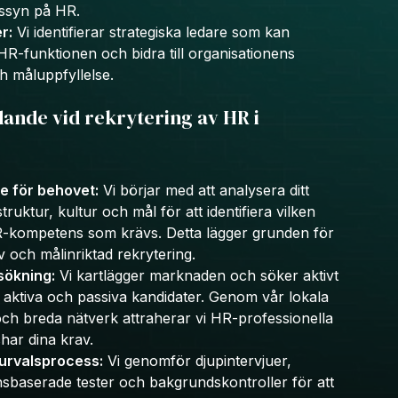
ssyn på HR.
r:
Vi identifierar strategiska ledare som kan
HR-funktionen och bidra till organisationens
ch måluppfyllelse.
dande vid rekrytering av HR i
e för behovet:
Vi börjar med att analysera ditt
truktur, kultur och mål för att identifiera vilken
R-kompetens som krävs. Detta lägger grunden för
v och målinriktad rekrytering.
sökning:
Vi kartlägger marknaden och söker aktivt
aktiva och passiva kandidater. Genom vår lokala
och breda nätverk attraherar vi HR-professionella
ar dina krav.
 urvalsprocess:
Vi genomför djupintervjuer,
baserade tester och bakgrundskontroller för att