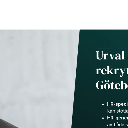
Urval 
rekryt
Göteb
HR-specia
kan stött
HR-genera
av både s