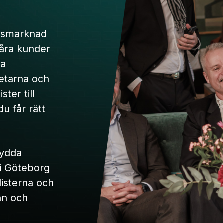
etsmarknad
våra kunder
ka
betarna och
ster till
du får rätt
sydda
 i Göteborg
listerna och
nn och