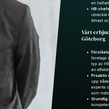
en helhet
HR-chefe
utveckla 
tillväxt o
Vårt erbju
Göteborg
Förståels
företags s
typ av H
en effekti
Proaktiv 
upp både 
expertis 
som match
Grundlig
kompetens