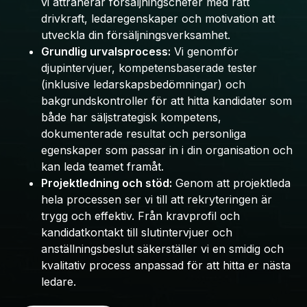
vi attraherar försäljningschefer med rätt
drivkraft, ledaregenskaper och motivation att
utveckla din försäljningsverksamhet.
Grundlig urvalsprocess:
Vi genomför
djupintervjuer, kompetensbaserade tester
(inklusive ledarskapsbedömningar) och
bakgrundskontroller för att hitta kandidater som
både har säljstrategisk kompetens,
dokumenterade resultat och personliga
egenskaper som passar in i din organisation och
kan leda teamet framåt.
Projektledning och stöd:
Genom att projektleda
hela processen ser vi till att rekryteringen är
trygg och effektiv. Från kravprofil och
kandidatkontakt till slutintervjuer och
anställningsbeslut säkerställer vi en smidig och
kvalitativ process anpassad för att hitta er nästa
ledare.