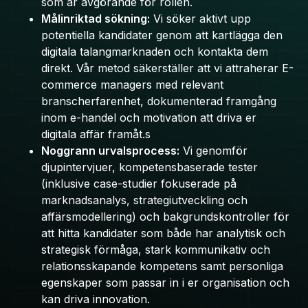
som är avgörande för rollen.
Målinriktad sökning:
Vi söker aktivt upp
potentiella kandidater genom att kartlägga den
digitala talangmarknaden och kontakta dem
direkt. Vår metod säkerställer att vi attraherar E-
commerce managers med relevant
branscherfarenhet, dokumenterad framgång
inom e-handel och motivation att driva er
digitala affär framåt.s
Noggrann urvalsprocess:
Vi genomför
djupintervjuer, kompetensbaserade tester
(inklusive case-studier fokuserade på
marknadsanalys, strategiutveckling och
affärsmodellering) och bakgrundskontroller för
att hitta kandidater som både har analytisk och
strategisk förmåga, stark kommunikativ och
relationsskapande kompetens samt personliga
egenskaper som passar in i er organisation och
kan driva innovation.